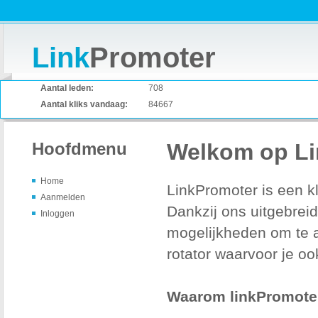
Link
Promoter
Aantal leden:
708
Aantal kliks vandaag:
84667
Hoofdmenu
Welkom op Li
Home
LinkPromoter is een kl
Aanmelden
Dankzij ons uitgebreid
Inloggen
mogelijkheden om te a
rotator waarvoor je ook
Waarom linkPromote